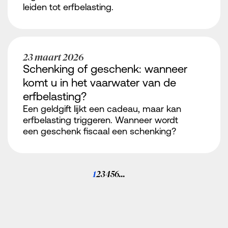
leiden tot erfbelasting.
23 maart 2026
Schenking of geschenk: wanneer
komt u in het vaarwater van de
erfbelasting?
vind ons
Een geldgift lijkt een cadeau, maar kan
erfbelasting triggeren. Wanneer wordt
een geschenk fiscaal een schenking?
Algemene voorwa
Algemene voorwa
Privacybeleid
1
2
3
4
5
6
...
Juridische inform
Disclaimer