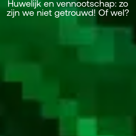
Huwelijk en vennootschap: zo
zijn we niet getrouwd! Of wel?
Huwelijk en vennootschap: zo zi