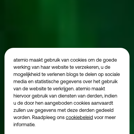
Algemene voorwaarden aternio finance
Algemene voorwaarden aternio legal
Privacybeleid
Juridische informatie
aternio maakt gebruik van cookies om de goede
Disclaimer
vind ons
werking van haar website te verzekeren, u de
mogelijkheid te verlenen blogs te delen op sociale
Algemene voorwa
media en statistische gegevens over het gebruik
Algemene voorwa
van de website te verkrijgen. aternio maakt
Essentiële cookies
Noodzakelijk
Privacybeleid
hiervoor gebruik van diensten van derden, indien
we make the road
u de door hen aangeboden cookies aanvaardt
Functionele cookies
Juridische inform
zullen uw gegevens met deze derden gedeeld
Disclaimer
Analytische cookies
worden. Raadpleeg ons
cookiebeleid
voor meer
informatie.
Marketingcookies
© aternio 2024