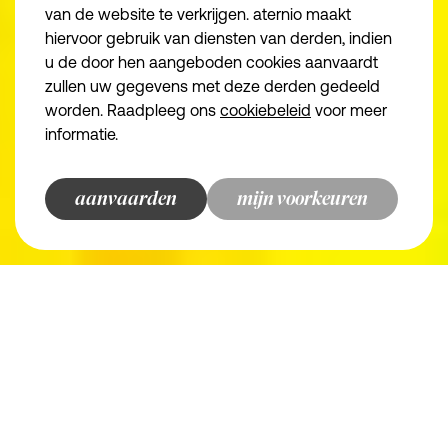
Algemene voorwa
van de website te verkrijgen. aternio maakt
Essentiële cookies
Noodzakelijk
Privacybeleid
hiervoor gebruik van diensten van derden, indien
we make the road
u de door hen aangeboden cookies aanvaardt
Functionele cookies
Juridische inform
zullen uw gegevens met deze derden gedeeld
Disclaimer
Analytische cookies
worden. Raadpleeg ons
cookiebeleid
voor meer
informatie.
Marketingcookies
© aternio 2024
aanvaarden
bewaren en doorgaan
terug naar overzicht
terug naar overzicht
terug naar overzicht
terug naar overzicht
mijn voorkeuren
aternio
finance, tax and legal
champions
Zorgcontract of schenking: slimme
keuzes om familieruzies te