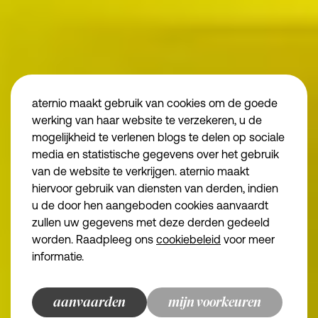
Algemene voorwaarden aternio finance
Algemene voorwaarden aternio legal
Privacybeleid
Juridische informatie
aternio maakt gebruik van cookies om de goede
Disclaimer
vind ons
werking van haar website te verzekeren, u de
mogelijkheid te verlenen blogs te delen op sociale
Algemene voorwa
media en statistische gegevens over het gebruik
Algemene voorwa
van de website te verkrijgen. aternio maakt
Essentiële cookies
Noodzakelijk
Privacybeleid
hiervoor gebruik van diensten van derden, indien
we make the road
u de door hen aangeboden cookies aanvaardt
Functionele cookies
Juridische inform
zullen uw gegevens met deze derden gedeeld
Disclaimer
Analytische cookies
worden. Raadpleeg ons
cookiebeleid
voor meer
informatie.
Marketingcookies
© aternio 2024
aanvaarden
bewaren en doorgaan
terug naar overzicht
terug naar overzicht
terug naar overzicht
terug naar overzicht
mijn voorkeuren
aternio