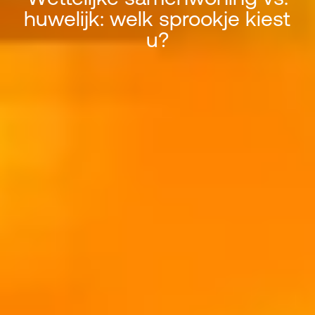
huwelijk: welk sprookje kiest
Wettelijke samenwoning vs. huwel
u?