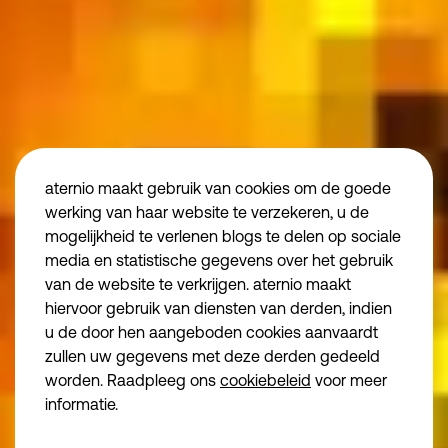
Algemene voorwaarden aternio finance
Algemene voorwaarden aternio legal
Privacybeleid
Juridische informatie
aternio maakt gebruik van cookies om de goede
Disclaimer
vind ons
werking van haar website te verzekeren, u de
mogelijkheid te verlenen blogs te delen op sociale
Algemene voorwa
media en statistische gegevens over het gebruik
Algemene voorwa
van de website te verkrijgen. aternio maakt
Essentiële cookies
Noodzakelijk
Privacybeleid
hiervoor gebruik van diensten van derden, indien
we make the road
u de door hen aangeboden cookies aanvaardt
Functionele cookies
Juridische inform
zullen uw gegevens met deze derden gedeeld
Disclaimer
Analytische cookies
worden. Raadpleeg ons
cookiebeleid
voor meer
informatie.
Marketingcookies
© aternio 2024