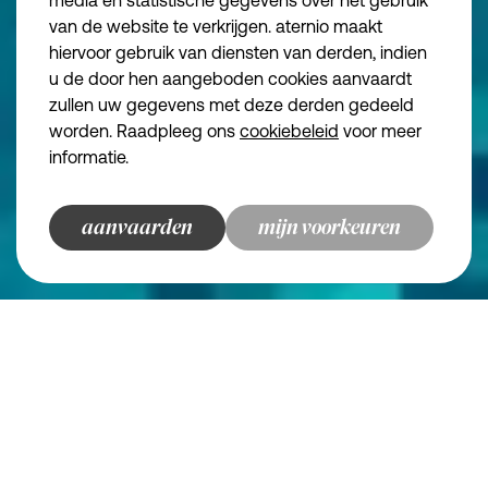
Algemene voorwa
media en statistische gegevens over het gebruik
Algemene voorwa
van de website te verkrijgen. aternio maakt
Essentiële cookies
Noodzakelijk
Privacybeleid
hiervoor gebruik van diensten van derden, indien
we make the road
u de door hen aangeboden cookies aanvaardt
Functionele cookies
Juridische inform
zullen uw gegevens met deze derden gedeeld
Disclaimer
Analytische cookies
worden. Raadpleeg ons
cookiebeleid
voor meer
informatie.
Marketingcookies
© aternio 2024
aanvaarden
bewaren en doorgaan
terug naar overzicht
terug naar overzicht
terug naar overzicht
terug naar overzicht
mijn voorkeuren
aternio
finance, tax and legal
champions
Vaarwel Eurovignet, welkom
kilometerheffing!