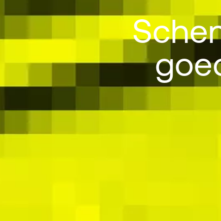
Schen
goed
Schenkin