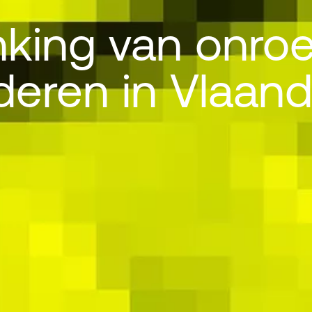
king van onro
eren in Vlaan
g van onroeren