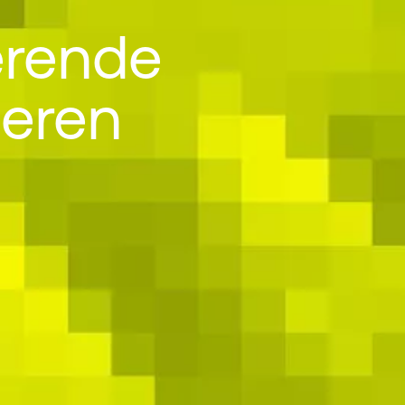
erende
deren
de goederen i