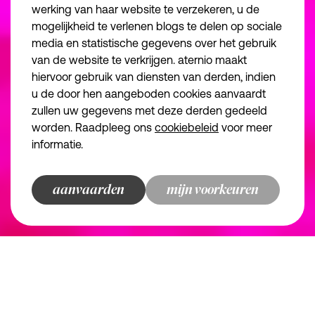
Disclaimer
vind ons
werking van haar website te verzekeren, u de
mogelijkheid te verlenen blogs te delen op sociale
Algemene voorwa
media en statistische gegevens over het gebruik
Algemene voorwa
van de website te verkrijgen. aternio maakt
Essentiële cookies
Noodzakelijk
Privacybeleid
hiervoor gebruik van diensten van derden, indien
we make the road
u de door hen aangeboden cookies aanvaardt
Functionele cookies
Juridische inform
zullen uw gegevens met deze derden gedeeld
Disclaimer
Analytische cookies
worden. Raadpleeg ons
cookiebeleid
voor meer
informatie.
Marketingcookies
© aternio 2024
aanvaarden
bewaren en doorgaan
terug naar overzicht
terug naar overzicht
terug naar overzicht
terug naar overzicht
mijn voorkeuren
aternio
finance, tax and legal
champions