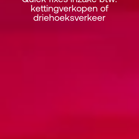
kettingverkopen of
Quick fixes inzake btw: ketting
driehoeksverkeer