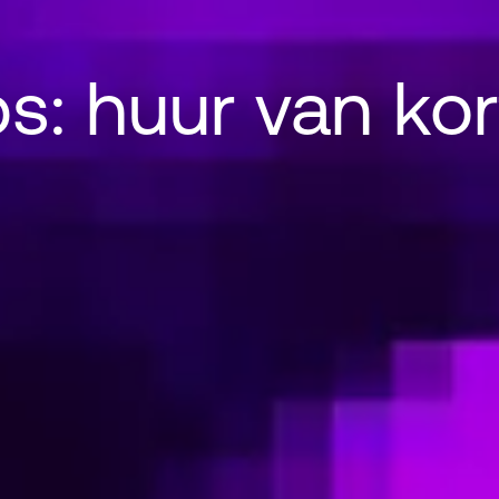
s: huur van kor
huur van korte