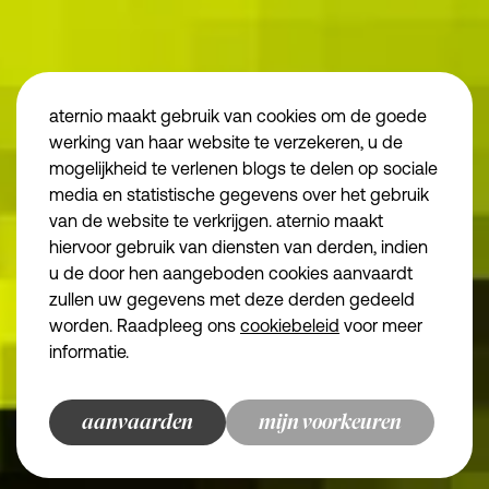
Algemene voorwaarden aternio finance
Algemene voorwaarden aternio legal
Privacybeleid
Juridische informatie
aternio maakt gebruik van cookies om de goede
Disclaimer
vind ons
werking van haar website te verzekeren, u de
mogelijkheid te verlenen blogs te delen op sociale
Algemene voorwa
media en statistische gegevens over het gebruik
Algemene voorwa
van de website te verkrijgen. aternio maakt
Essentiële cookies
Noodzakelijk
Privacybeleid
hiervoor gebruik van diensten van derden, indien
we make the road
u de door hen aangeboden cookies aanvaardt
Functionele cookies
Juridische inform
zullen uw gegevens met deze derden gedeeld
Disclaimer
Analytische cookies
worden. Raadpleeg ons
cookiebeleid
voor meer
informatie.
Marketingcookies
© aternio 2024
aanvaarden
bewaren en doorgaan
terug naar overzicht
terug naar overzicht
terug naar overzicht
terug naar overzicht
mijn voorkeuren
aternio