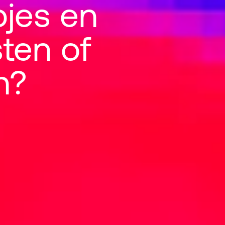
pjes en
sten of
en drankjes: re
n?