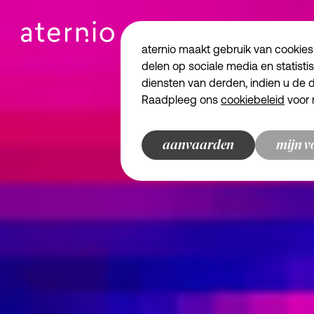
aternio maakt gebruik van cookies
delen op sociale media en statisti
diensten van derden, indien u d
Raadpleeg ons
cookiebeleid
voor 
Essentiële cookies
Functionele cookies
aanvaarden
mijn v
Analytische cookies
Marketingcookies
terug naar overzicht
terug naar overzicht
bewaren en doorgaan
terug naar overzicht
terug naar overzicht