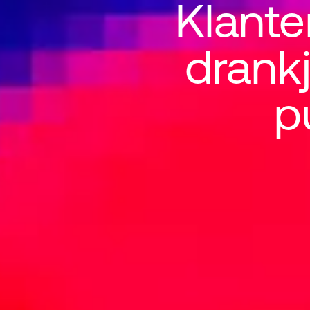
Klante
drankj
Klantenev
p