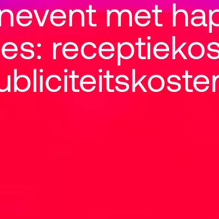
nevent met ha
es: receptieko
ent met hapjes 
ubliciteitskoste