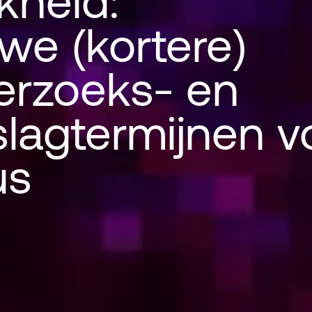
jkheid:
we (kortere)
erzoeks- en
 naar de redeli
lagtermijnen v
us