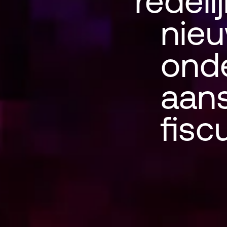
redeli
nieu
ond
Terugkeer
aans
fisc