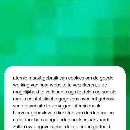
Algemene voorwaarden aternio finance
Algemene voorwaarden aternio legal
Privacybeleid
Juridische informatie
aternio maakt gebruik van cookies om de goede
Disclaimer
vind ons
werking van haar website te verzekeren, u de
mogelijkheid te verlenen blogs te delen op sociale
Algemene voorwa
media en statistische gegevens over het gebruik
Algemene voorwa
van de website te verkrijgen. aternio maakt
Essentiële cookies
Noodzakelijk
Privacybeleid
hiervoor gebruik van diensten van derden, indien
we make the road
u de door hen aangeboden cookies aanvaardt
Functionele cookies
Juridische inform
zullen uw gegevens met deze derden gedeeld