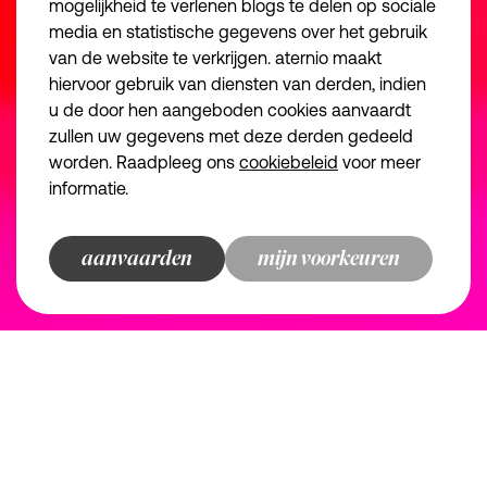
mogelijkheid te verlenen blogs te delen op sociale
Algemene voorwa
media en statistische gegevens over het gebruik
Algemene voorwa
van de website te verkrijgen. aternio maakt
Essentiële cookies
Noodzakelijk
Privacybeleid
hiervoor gebruik van diensten van derden, indien
we make the road
u de door hen aangeboden cookies aanvaardt
Functionele cookies
Juridische inform
zullen uw gegevens met deze derden gedeeld
Disclaimer
Analytische cookies
worden. Raadpleeg ons
cookiebeleid
voor meer
informatie.
Marketingcookies
© aternio 2024
aanvaarden
bewaren en doorgaan
terug naar overzicht
terug naar overzicht
terug naar overzicht
terug naar overzicht
mijn voorkeuren
aternio
finance, tax and legal
champions
B2B-diensten en de B2B-