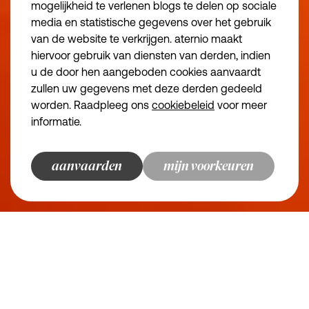
mogelijkheid te verlenen blogs te delen op sociale
Algemene voorwa
media en statistische gegevens over het gebruik
Algemene voorwa
van de website te verkrijgen. aternio maakt
Essentiële cookies
Noodzakelijk
Privacybeleid
hiervoor gebruik van diensten van derden, indien
we make the road
u de door hen aangeboden cookies aanvaardt
Functionele cookies
Juridische inform
zullen uw gegevens met deze derden gedeeld
Disclaimer
Analytische cookies
worden. Raadpleeg ons
cookiebeleid
voor meer
informatie.
Marketingcookies
© aternio 2024
aanvaarden
bewaren en doorgaan
terug naar overzicht
terug naar overzicht
terug naar overzicht
terug naar overzicht
mijn voorkeuren
aternio
finance, tax and legal
champions
Algemene voorwaarden: kleine